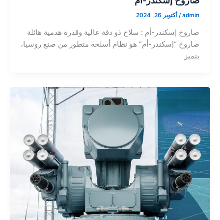
صاروخ إسكندر-أم
admin
/
أكتوبر 26, 2024
صاروخ إسكندر-أم : سلاح ذو دقة عالية وقدرة هدمية هائلة
صاروخ “إسكندر-أم” هو نظام أسلحة متطور من صنع روسيا،
يتميز