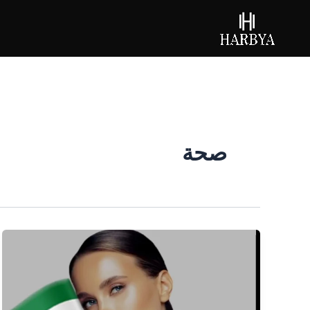
خطي
لى
لمحتوى
صحة