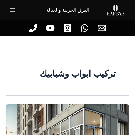
خطي
الفرق الحربية والعيالة
لى
لمحتوى
تركيب ابواب وشبابيك