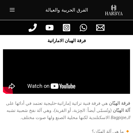
خطي
الفرق الحربية والعيالة
لى
لمحتوى
فرقة الهبان الاماراتية
فرقة الهبّان
هي فرقة فنية تراثية إماراتية-خليجية تعتمد في أدائها على
آلة الهبّان
(وتُسمّى أيضاً: الجِرَبة، أو القربة)، وهي آلة نفخ شعبية تشبه
الـBagpipe
الاسكتلندية لكنها محلية الصنع ولها صوت مختلف.
ما هي آلة الهبّان؟