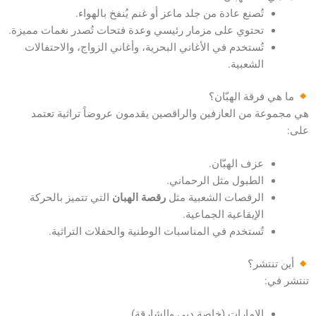
تُصنع عادة من جلد ماعز أو غنم يُنفخ بالهواء.
تحتوي على مزمار رئيسي وعدة فتحات تُصدر نغمات مميزة.
تُستخدم في الأغاني البحرية، وأغاني الزواج، والاحتفالات
الشعبية.
ما هي فرقة الهبّان؟
هي مجموعة من العازفين والراقصين يقدمون عروضاً تراثية تعتمد
على:
عزف الهبّان.
الطبول مثل الرحماني.
الرقصات الشعبية مثل
رقصة الهبان
التي تتميز بالحركة
الإيقاعية الجماعية.
تُستخدم في المناسبات الوطنية والحفلات التراثية.
أين تنتشر؟
تنتشر في:
الإمارات (خاصة دبي والشارقة).