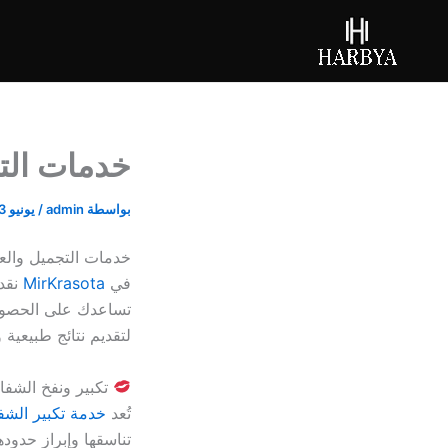
خطي
لى
لمحتوى
خدمات التج
بواسطة
admin
/
يونيو 23, 2026
خدمات التجميل والعن
في
MirKrasota
نقدم
تساعدك على الحصول ع
لتقديم نتائج طبيعية
تكبير ونفخ الشفا
تُعد
خدمة تكبير الشف
تناسقها وإبراز حدود