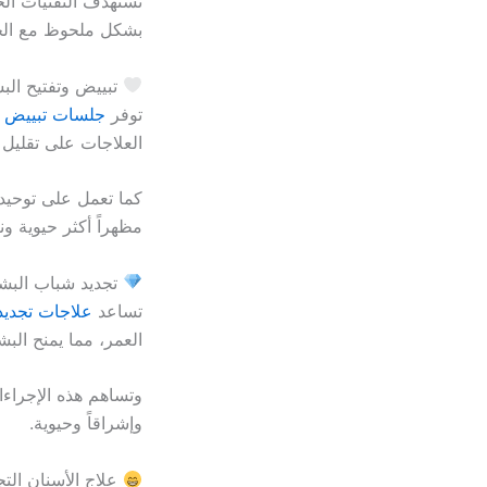
تستهدف التقنيات الح
بشكل ملحوظ مع الح
تبييض وتفتيح الب
توفر
جلسات تبييض و
العلاجات على تقليل م
كما تعمل على توحيد
مظهراً أكثر حيوية ون
تجديد شباب البش
تساعد
علاجات تجديد
العمر، مما يمنح البش
وتساهم هذه الإجراءا
وإشراقاً وحيوية.
علاج الأسنان الت