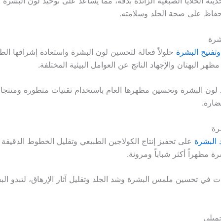
ديثة الخلايا الصبغية الزائدة بدقة، مما يساعد على توحيد لون البشر
فاظ على صحة الجلد وسلامته.
شرة
تفتيح البشرة
حلولاً فعالة لتحسين لون البشرة واستعادة إشراقها الط
ظهر البهتان والإجهاد الناتج عن العوامل البيئية المختلفة.
 لون البشرة وتحسين مظهرها العام باستخدام تقنيات متطورة ومنتجات
ضارة.
رة
 البشرة
على تحفيز إنتاج الكولاجين الطبيعي وتقليل الخطوط الدقيقة
رة مظهراً أكثر شباباً ومرونة.
ت في تحسين ملمس البشرة وشد الجلد وتقليل آثار الإرهاق، لتبدو ال
جميلي